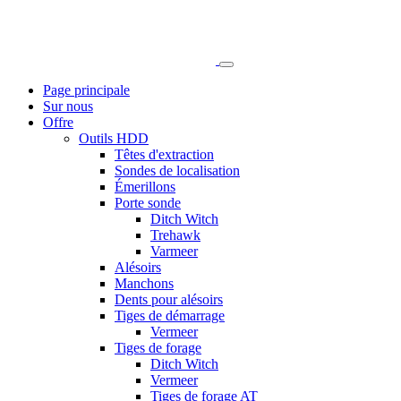
Page principale
Sur nous
Offre
Outils HDD
Têtes d'extraction
Sondes de localisation
Émerillons
Porte sonde
Ditch Witch
Trehawk
Varmeer
Alésoirs
Manchons
Dents pour alésoirs
Tiges de démarrage
Vermeer
Tiges de forage
Ditch Witch
Vermeer
Tiges de forage AT